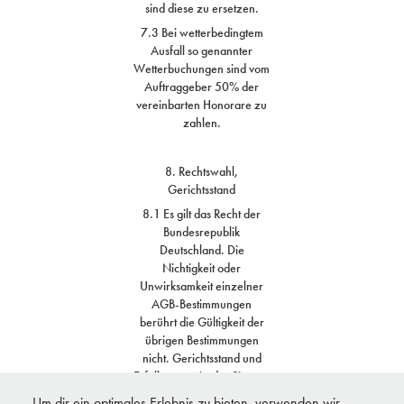
sind diese zu ersetzen.
7.3 Bei wetterbedingtem
Ausfall so genannter
Wetterbuchungen sind vom
Auftraggeber 50% der
vereinbarten Honorare zu
zahlen.
8. Rechtswahl,
Gerichtsstand
8.1 Es gilt das Recht der
Bundesrepublik
Deutschland. Die
Nichtigkeit oder
Unwirksamkeit einzelner
AGB-Bestimmungen
berührt die Gültigkeit der
übrigen Bestimmungen
nicht. Gerichtsstand und
Erfüllungsort ist der Sitz von
Julian Bückers.
Um dir ein optimales Erlebnis zu bieten, verwenden wir